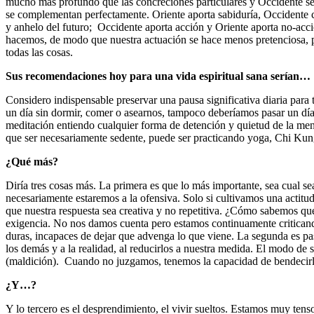
mucho más profundo que las concreciones particulares y Occidente se a
se complementan perfectamente. Oriente aporta sabiduría, Occidente 
y anhelo del futuro; Occidente aporta acción y Oriente aporta no-acc
hacemos, de modo que nuestra actuación se hace menos pretenciosa, p
todas las cosas.
Sus recomendaciones hoy para una vida espiritual sana serían…
Considero indispensable preservar una pausa significativa diaria par
un día sin dormir, comer o asearnos, tampoco deberíamos pasar un día 
meditación entiendo cualquier forma de detención y quietud de la men
que ser necesariamente sedente, puede ser practicando yoga, Chi Kung,
¿Qué más?
Diría tres cosas más. La primera es que lo más importante, sea cual sea 
necesariamente estaremos a la ofensiva. Solo si cultivamos una actitud
que nuestra respuesta sea creativa y no repetitiva. ¿Cómo sabemos que
exigencia. No nos damos cuenta pero estamos continuamente critican
duras, incapaces de dejar que advenga lo que viene. La segunda es p
los demás y a la realidad, al reducirlos a nuestra medida. El modo de 
(maldición). Cuando no juzgamos, tenemos la capacidad de bendecirlo
¿Y…?
Y lo tercero es el desprendimiento, el vivir sueltos. Estamos muy tenso