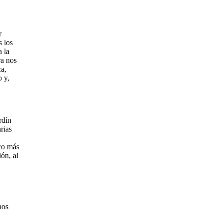
r
s los
a la
ra nos
a,
 y,
rdín
rias
oco más
ón, al
nos