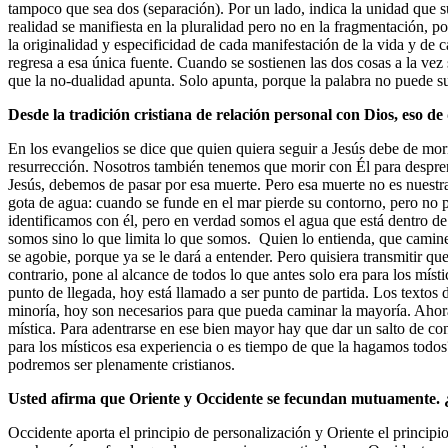
tampoco que sea dos (separación). Por un lado, indica la unidad que su
realidad se manifiesta en la pluralidad pero no en la fragmentación, 
la originalidad y especificidad de cada manifestación de la vida y 
regresa a esa única fuente. Cuando se sostienen las dos cosas a la ve
que la no-dualidad apunta. Solo apunta, porque la palabra no puede sus
Desde la tradición cristiana de relación personal con Dios, eso d
En los evangelios se dice que quien quiera seguir a Jesús debe de mor
resurrección. Nosotros también tenemos que morir con Él para desprend
Jesús, debemos de pasar por esa muerte. Pero esa muerte no es nuestra
gota de agua: cuando se funde en el mar pierde su contorno, pero no
identificamos con él, pero en verdad somos el agua que está dentro de
somos sino lo que limita lo que somos. Quien lo entienda, que camine
se agobie, porque ya se le dará a entender. Pero quisiera transmitir qu
contrario, pone al alcance de todos lo que antes solo era para los mís
punto de llegada, hoy está llamado a ser punto de partida. Los textos 
minoría, hoy son necesarios para que pueda caminar la mayoría. Ahora
mística. Para adentrarse en ese bien mayor hay que dar un salto de co
para los místicos esa experiencia o es tiempo de que la hagamos todos?
podremos ser plenamente cristianos.
Usted afirma que Oriente y Occidente se fecundan mutuamente
Occidente aporta el principio de personalización y Oriente el principi