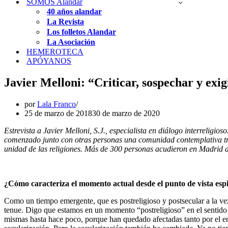
SOMOS Alandar
40 años alandar
La Revista
Los folletos Alandar
La Asociación
HEMEROTECA
APÓYANOS
Javier Melloni: “Criticar, sospechar y exi
por
Lala Franco
25 de marzo de 2018
30 de marzo de 2020
Estrevista a Javier Melloni, S.J., especialista en diálogo interreligio
comenzado junto con otras personas una comunidad contemplativa trans
unidad de las religiones. Más de 300 personas acudieron en Madrid a
¿Cómo caracteriza el momento actual desde el punto de vista espi
Como un tiempo emergente, que es postreligioso y postsecular a la ve
tenue. Digo que estamos en un momento “postreligioso” en el sentido
mismas hasta hace poco, porque han quedado afectadas tanto por el e