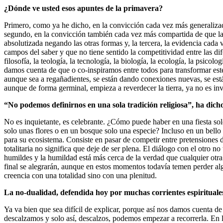
¿Dónde ve usted esos apuntes de la primavera?
Primero, como ya he dicho, en la convicción cada vez más generaliza
segundo, en la convicción también cada vez más compartida de que la 
absolutizada negando las otras formas y, la tercera, la evidencia cada
campos del saber y que no tiene sentido la competitividad entre las di
filosofía, la teología, la tecnología, la biología, la ecología, la psico
damos cuenta de que o co-inspiramos entre todos para transformar e
aunque sea a regañadientes, se están dando conexiones nuevas, se est
aunque de forma germinal, empieza a reverdecer la tierra, ya no es inv
“No podemos definirnos en una sola tradición religiosa”, ha dicho
No es inquietante, es celebrante. ¿Cómo puede haber en una fiesta s
solo unas flores o en un bosque solo una especie? Incluso en un bello
para su ecosistema. Consiste en pasar de competir entre pretensiones d
totalitaria no significa que deje de ser plena. El diálogo con el otro n
humildes y la humildad está más cerca de la verdad que cualquier otra 
final se alegrarán, aunque en estos momentos todavía temen perder al
creencia con una totalidad sino con una plenitud.
La no-dualidad, defendida hoy por muchas corrientes espirituales,
Ya va bien que sea difícil de explicar, porque así nos damos cuenta
descalzamos y solo así, descalzos, podemos empezar a recorrerla. En 