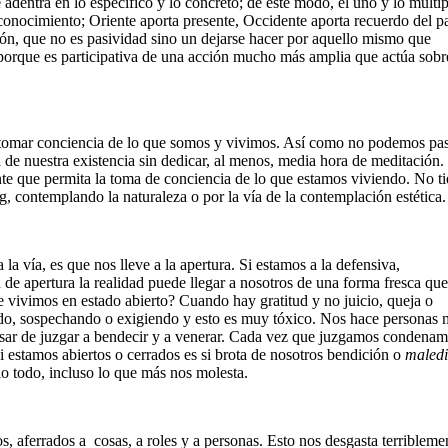
dentra en lo específico y lo concreto; de este modo, el uno y lo múlti
conocimiento; Oriente aporta presente, Occidente aporta recuerdo del p
ión, que no es pasividad sino un dejarse hacer por aquello mismo que
orque es participativa de una acción mucho más amplia que actúa sobr
a tomar conciencia de lo que somos y vivimos. Así como no podemos pas
de nuestra existencia sin dedicar, al menos, media hora de meditación.
te que permita la toma de conciencia de lo que estamos viviendo. No t
 contemplando la naturaleza o por la vía de la contemplación estética.
la vía, es que nos lleve a la apertura. Si estamos a la defensiva,
 de apertura la realidad puede llegar a nosotros de una forma fresca qu
 vivimos en estado abierto? Cuando hay gratitud y no juicio, queja o
do, sospechando o exigiendo y esto es muy tóxico. Nos hace personas
asar de juzgar a bendecir y a venerar. Cada vez que juzgamos condenam
si estamos abiertos o cerrados es si brota de nosotros bendición o
maledi
 todo, incluso lo que más nos molesta.
s, aferrados a cosas, a roles y a personas. Esto nos desgasta terribleme