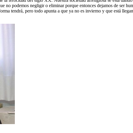
e la ferocidad del siglo XX. Nuestra sociedad arreligiosa se está dando
que no podemos negligir o eliminar porque entonces dejamos de ser hu
rma tendrá, pero todo apunta a que ya no es invierno y que está llegan