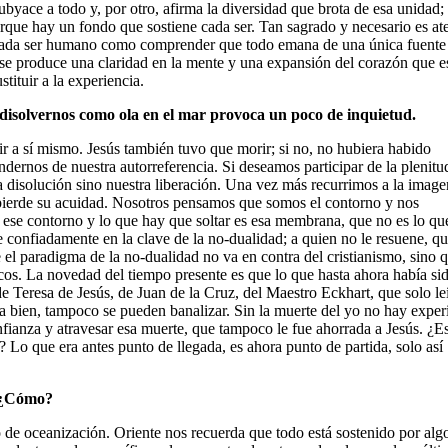
byace a todo y, por otro, afirma la diversidad que brota de esa unidad; 
porque hay un fondo que sostiene cada ser. Tan sagrado y necesario es at
de cada ser humano como comprender que todo emana de una única fuente
z se produce una claridad en la mente y una expansión del corazón que es
tituir a la experiencia.
e disolvernos como ola en el mar provoca un poco de inquietud.
ir a sí mismo. Jesús también tuvo que morir; si no, no hubiera habido
ernos de nuestra autorreferencia. Si deseamos participar de la plenitu
 disolución sino nuestra liberación. Una vez más recurrimos a la image
 pierde su acuidad. Nosotros pensamos que somos el contorno y nos
 ese contorno y lo que hay que soltar es esa membrana, que no es lo qu
 confiadamente en la clave de la no-dualidad; a quien no le resuene, q
e el paradigma de la no-dualidad no va en contra del cristianismo, sino q
ticos. La novedad del tiempo presente es que lo que hasta ahora había sid
de Teresa de Jesús, de Juan de la Cruz, del Maestro Eckhart, que solo le
 bien, tampoco se pueden banalizar. Sin la muerte del yo no hay exper
nfianza y atravesar esa muerte, que tampoco le fue ahorrada a Jesús. ¿E
 Lo que era antes punto de llegada, es ahora punto de partida, solo así
. ¿Cómo?
o de oceanización. Oriente nos recuerda que todo está sostenido por alg