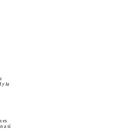
a
 y la
a es
n a sí