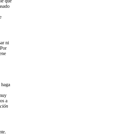
ple que
asado
e
ar ni
 Por
iene
e haga
 muy
os a
ción
nte.