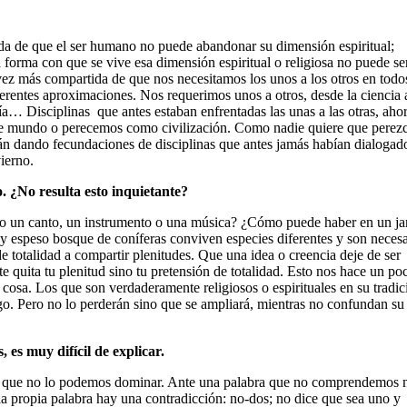
da de que el ser humano no puede abandonar su dimensión espiritual;
forma con que se vive esa dimensión espiritual o religiosa no puede se
 vez más compartida de que nos necesitamos los unos a los otros en todo
ferentes aproximaciones. Nos requerimos unos a otros, desde la ciencia 
logía… Disciplinas que antes estaban enfrentadas las unas a las otras, aho
ste mundo o perecemos como civilización. Como nadie quiere que perezc
án dando fecundaciones de disciplinas que antes jamás habían dialogado
ierno.
. ¿No resulta esto inquietante?
olo un canto, un instrumento o una música? ¿Cómo puede haber en un ja
 y espeso bosque de coníferas conviven especies diferentes y son necesa
e totalidad a compartir plenitudes. Que una idea o creencia deje de ser
o te quita tu plenitud sino tu pretensión de totalidad. Esto nos hace un p
cosa. Los que son verdaderamente religiosos o espirituales en su tradici
go. Pero no lo perderán sino que se ampliará, mientras no confundan su
 es muy difícil de explicar.
 de que no lo podemos dominar. Ante una palabra que no comprendemos 
la propia palabra hay una contradicción: no-dos; no dice que sea uno y