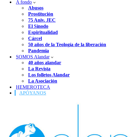
A fondo
Abusos
Prostitución
75 Aniv. JEC
El Sínodo
Espiritualidad
Cárcel
50 años de la Teología de la liberación
Pandemia
SOMOS Alandar
40 años alandar
La Revista
Los folletos Alandar
La Asociación
HEMEROTECA
APÓYANOS