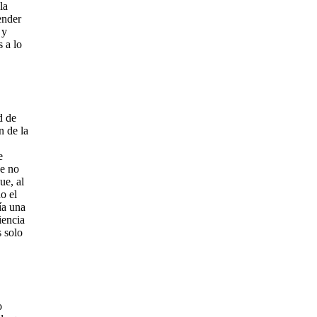
la
ender
 y
 a lo
d de
n de la
e
ue no
ue, al
o el
ía una
iencia
s solo
o