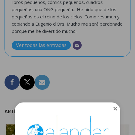
libros pequeños, cómics pequeños, cuadros
pequeños, una ONG pequeña... He oído que de los
pequeños es el reino de los cielos. Como resumen y
copiando a Eugenio d'Ors: Mucho me será perdonado
porque me he divertido mucho.
Ver todas las entradas
ARTÍCULOS RELACIONADOS