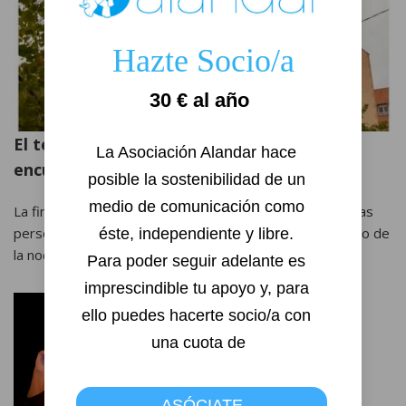
Hazte Socio/a
30 € al año
El teléfono de la Esperanza, lugar de
La Asociación Alandar hace 
encuentro seguro
posible la sostenibilidad de un 
medio de comunicación como 
La finalidad del Teléfono de la Esperanza es atender a las
personas en crisis emocionales, a cualquier hora del día o de
éste, independiente y libre. 

la noche, todos…
Read More »
Para poder seguir adelante es 
imprescindible tu apoyo y, para 
ello puedes hacerte socio/a con 
una cuota de
ASÓCIATE